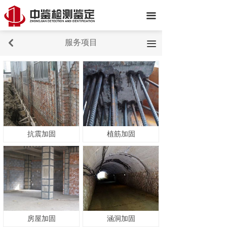
끀
服务项目
낒
끀
抗震加固
植筋加固
房屋加固
涵洞加固