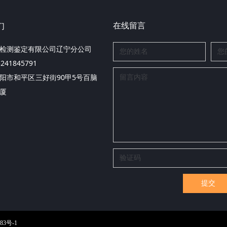
在线留言
们
检测鉴定有限公司辽宁分公司
41845791
阳市和平区三好街90甲5号百脑
厦
提交
83号-1