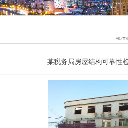
网站首
某税务局房屋结构可靠性