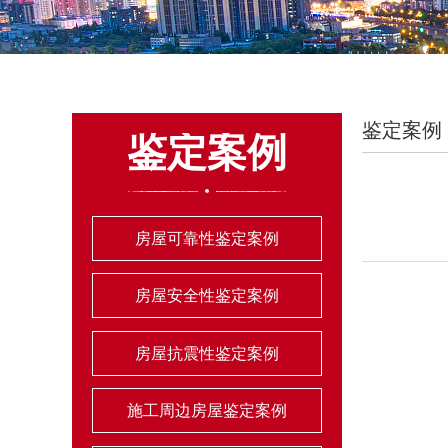
鉴定案例
鉴定案例
房屋可靠性鉴定案例
房屋安全性鉴定案例
房屋抗震性鉴定案例
施工周边房屋鉴定案例