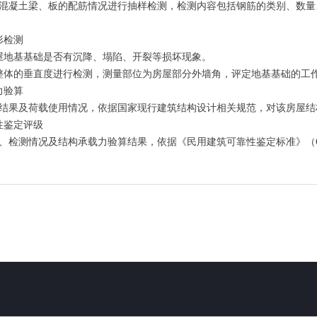
混凝土梁、板的配筋情况进行抽样检测，检测内容包括钢筋的类别、数量
形检测
屋地基基础是否有沉降、塌陷、开裂等损坏现象。
整体的垂直度进行检测，测量部位为房屋部分外墙角，评定地基基础的工
力验算
结果及荷载使用情况，依据国家现行建筑结构设计相关规范，对该房屋结
性鉴定评级
、检测情况及结构承载力验算结果，依据《民用建筑可靠性鉴定标准》（GB 