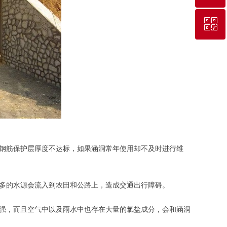
ꀥ
15241845791
微信二维码
钢筋保护层厚度不达标，如果涵洞常年使用却不及时进行维
多的水源会流入到农田和公路上，造成交通出行障碍。
强，而且空气中以及雨水中也存在大量的氯盐成分，会和涵洞