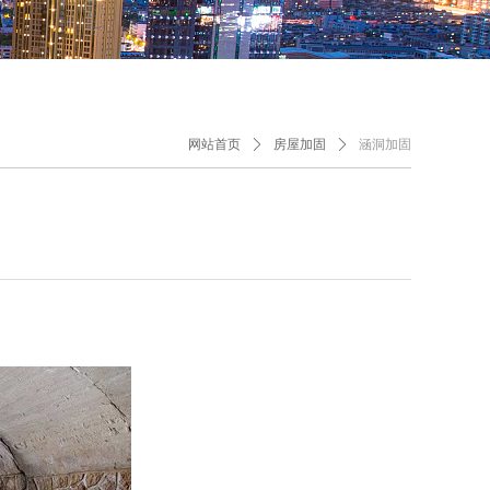
网站首页
ꄲ
房屋加固
ꄲ
涵洞加固