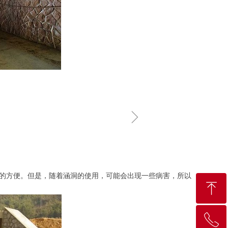
ꁇ
的方便。但是，随着涵洞的使用，可能会出现一些病害，所以
ꁸ
ꂅ
回到顶部