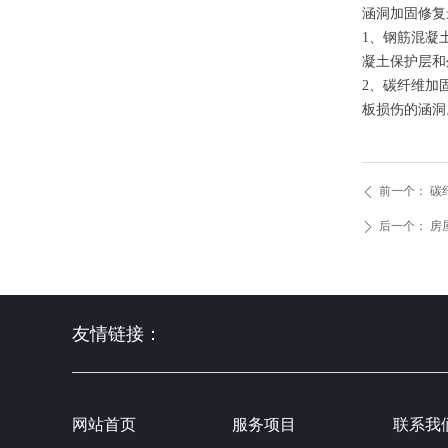
涵洞加固修复
1、钢筋混凝
凝土保护层和
2、碳纤维加
板损伤的涵洞
前一个：
碳
ꄴ
后一个：
房
ꄲ
友情链接：
网站首页
服务项目
联系我