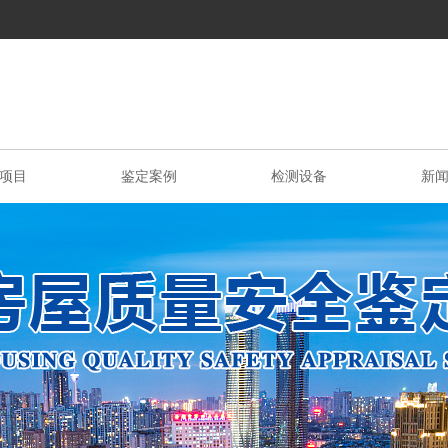
项目
鉴定案例
检测设备
新