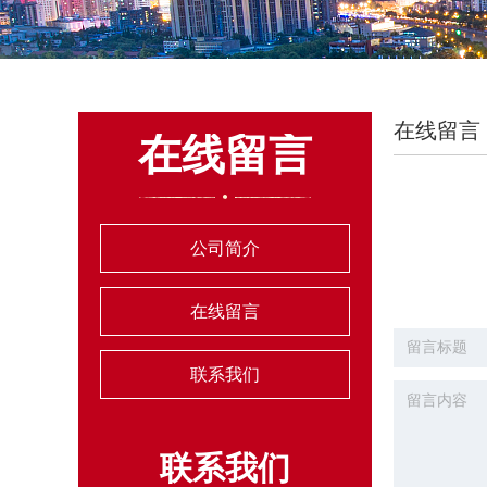
在线留言
在线留言
公司简介
在线留言
联系我们
联系我们