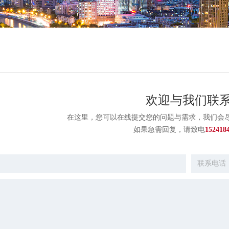
欢迎与我们联
在这里，您可以在线提交您的问题与需求，我们会
如果急需回复，请致电
152418