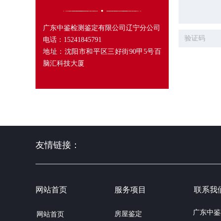
广东中鉴检测鉴定有限公司辽宁分公司
电话：15241845791
地址：沈阳市和平区三好街90甲5号百
脑汇科技大厦
友情链接：
网站首页
服务项目
联系我
广东中鉴
房屋鉴定
网站首页